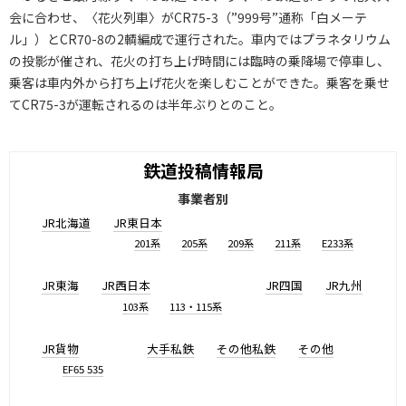
会に合わせ、〈花火列車〉がCR75-3（”999号”通称「白メーテ
ル」）とCR70-8の2輌編成で運行された。車内ではプラネタリウム
の投影が催され、花火の打ち上げ時間には臨時の乗降場で停車し、
乗客は車内外から打ち上げ花火を楽しむことができた。乗客を乗せ
てCR75-3が運転されるのは半年ぶりとのこと。
鉄道投稿情報局
事業者別
JR北海道
JR東日本
201系
205系
209系
211系
E233系
JR東海
JR西日本
JR四国
JR九州
103系
113・115系
JR貨物
大手私鉄
その他私鉄
その他
EF65 535