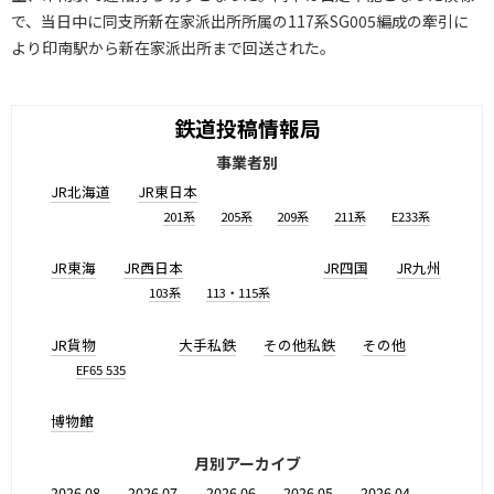
で、当日中に同支所新在家派出所所属の117系SG005編成の牽引に
より印南駅から新在家派出所まで回送された。
鉄道投稿情報局
事業者別
JR北海道
JR東日本
201系
205系
209系
211系
E233系
JR東海
JR西日本
JR四国
JR九州
103系
113・115系
JR貨物
大手私鉄
その他私鉄
その他
EF65 535
博物館
月別アーカイブ
2026.08
2026.07
2026.06
2026.05
2026.04