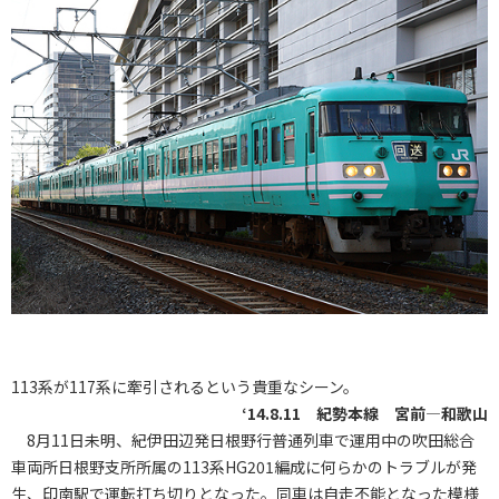
113系が117系に牽引されるという貴重なシーン。
‘14.8.11 紀勢本線 宮前―和歌山
8月11日未明、紀伊田辺発日根野行普通列車で運用中の吹田総合
車両所日根野支所所属の113系HG201編成に何らかのトラブルが発
生、印南駅で運転打ち切りとなった。同車は自走不能となった模様