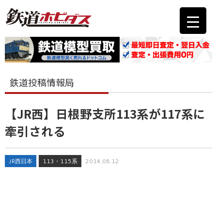
鉄道投稿情報局
【JR西】日根野支所113系が117系に
牽引される
JR西日本
113・115系
2014.08.12