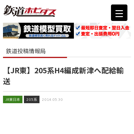
鉄道投稿情報局
【JR東】205系H4編成新津へ配給輸
送
JR東日本
205系
2014.05.30