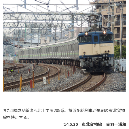
また1編成が新潟へ北上する205系。譲渡配給列車が早朝の東北貨物
線を快走する｡
‘14.5.30 東北貨物線 赤羽―浦和