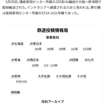
5月30日､鎌倉車両センター所属の205系H4編成が大船～新津間で
配給輸送された｡インドネシアへ譲渡されるためと思われる｡牽引機
は長岡車両センター所属のEF64 1031号機であった｡
鉄道投稿情報局
事業者別
JR北海道
JR東日本
201系
205系
209系
211系
E233系
JR東海
JR西日本
JR四国
JR九州
103系
113・115系
JR貨物
大手私鉄
その他私鉄
その他
EF65 535
博物館
月別アーカイブ