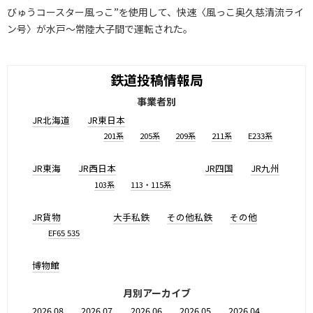
びゅうコースター風っこ”を使用して、快速〈風っこ奥久慈清流ライ
ン号〉が水戸～常陸大子間で運転された。
鉄道投稿情報局
事業者別
JR北海道
JR東日本
201系
205系
209系
211系
E233系
JR東海
JR西日本
JR四国
JR九州
103系
113・115系
JR貨物
大手私鉄
その他私鉄
その他
EF65 535
博物館
月別アーカイブ
2026.08
2026.07
2026.06
2026.05
2026.04