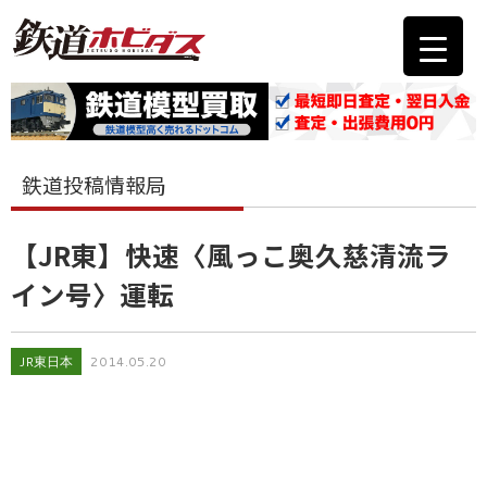
鉄道投稿情報局
【JR東】快速〈風っこ奥久慈清流ラ
イン号〉運転
JR東日本
2014.05.20