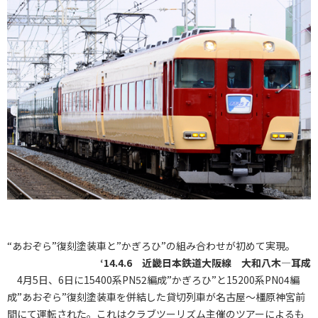
“あおぞら”復刻塗装車と”かぎろひ”の組み合わせが初めて実現。
‘14.4.6 近畿日本鉄道大阪線 大和八木―耳成
4月5日、6日に15400系PN52編成”かぎろひ”と15200系PN04編
成”あおぞら”復刻塗装車を併結した貸切列車が名古屋～橿原神宮前
間にて運転された。これはクラブツーリズム主催のツアーによるも