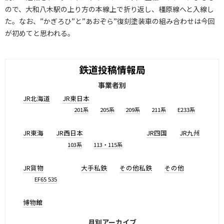
ので、大和八木駅の上り方の本線上で折り返し、橿原線へと入線し
た。なお、”かぎろひ”と”あおぞら”復刻塗装車の組み合わせは今回
が初めてと思われる。
鉄道投稿情報局
事業者別
JR北海道
JR東日本
201系
205系
209系
211系
E233系
JR東海
JR西日本
JR四国
JR九州
103系
113・115系
JR貨物
大手私鉄
その他私鉄
その他
EF65 535
博物館
月別アーカイブ