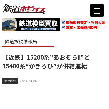
鉄道投稿情報局
【近鉄】15200系”あおぞらⅡ”と
15400系”かぎろひ”が併結運転
大手私鉄
2014.04.08