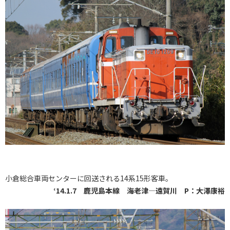
小倉総合車両センターに回送される14系15形客車。
‘14.1.7 鹿児島本線 海老津―遠賀川 P：大澤康裕