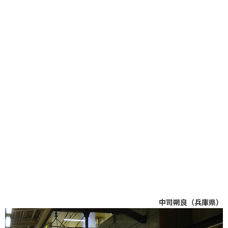
中司朔良（兵庫県）