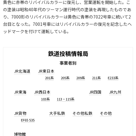
黄色に赤帯のリバイバルカラーに復元し、営業運転を開始した。こ
の塗装は昭和40年代のツーマン運行時代の塗装を再現したものであ
り、7000形のリバイバルカラーは黄色に青帯の7022号車に続いて2
台目となった。7001号車にはリバイバルカラーの復元を記念したヘ
ッドマークを付けて運転している。
鉄道投稿情報局
事業者別
JR北海道
JR東日本
201系
205系
209系
211系
E233系
JR東海
JR西日本
JR四国
JR九州
103系
113・115系
JR貨物
大手私鉄
その他私鉄
その他
EF65 535
博物館