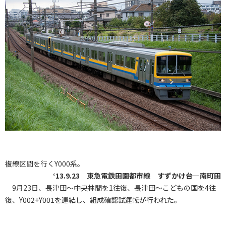
複線区間を行くY000系。
‘13.9.23 東急電鉄田園都市線 すずかけ台―南町田
9月23日、長津田～中央林間を1往復、長津田～こどもの国を4往
復、Y002+Y001を連結し、組成確認試運転が行われた。