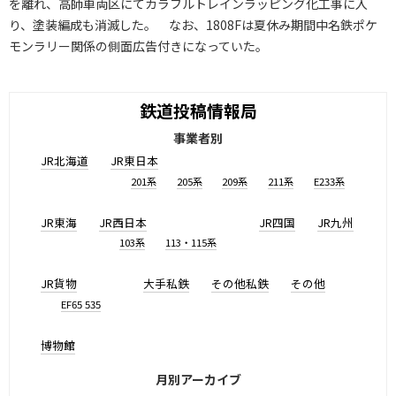
を離れ、高師車両区にてカラフルトレインラッピング化工事に入
り、塗装編成も消滅した。 なお、1808Fは夏休み期間中名鉄ポケ
モンラリー関係の側面広告付きになっていた。
鉄道投稿情報局
事業者別
JR北海道
JR東日本
201系
205系
209系
211系
E233系
JR東海
JR西日本
JR四国
JR九州
103系
113・115系
JR貨物
大手私鉄
その他私鉄
その他
EF65 535
博物館
月別アーカイブ