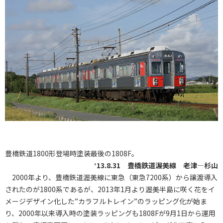
豊橋鉄道1800形登場時塗装最後の1808F。
‘13.8.31 豊橋鉄道渥美線 老津―杉山
2000年より、豊橋鉄道渥美線に東急（東急7200系）から譲渡導入
されたのが1800系であるが、2013年1月より渥美半島に咲く花をイ
メージデザイン化した”カラフルトレイン”のラッピング化が始ま
り、2000年以来導入時の塗装ラッピングも1808Fが9月1日から運用