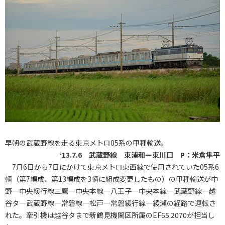
早朝の武蔵野線を走る東京メトロ05系の甲種輸送。
‘13.7.6 武蔵野線 東浦和ー東川口 P：米倉隼平
7月6日から7日にかけて東京メトロ東西線で使用されていた05系6
輌（第7編成、第13編成を3輌に組成変更したもの）の甲種輸送が中
野―中央緩行線三鷹―中央本線―八王子―中央本線―武蔵野線―越
谷タ―武蔵野線―常磐線―松戸―常磐緩行線―綾瀬の経路で運転さ
れた。牽引機は越谷タまで新鶴見機関区所属のEF65 2070が担当し