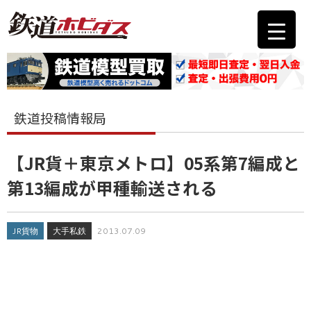
鉄道投稿情報局
【JR貨＋東京メトロ】05系第7編成と
第13編成が甲種輸送される
JR貨物
大手私鉄
2013.07.09