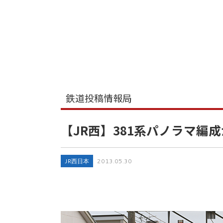
鉄道投稿情報局
【JR西】381系パノラマ編
JR西日本
2013.05.30