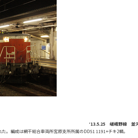
‘13.5.25 嵯峨野線 並
。編成は網干総合車両所宮原支所所属のDD51 1191+チキ2輌。