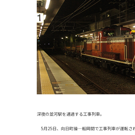
深夜の並河駅を通過する工事列車。
5月25日、向日町操―船岡間で工事列車が運転された