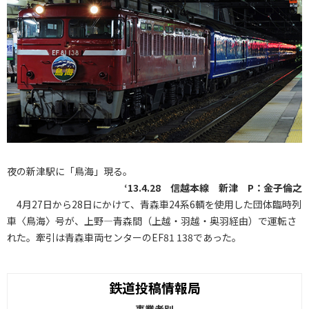
夜の新津駅に「鳥海」現る。
‘13.4.28 信越本線 新津 P：金子倫之
4月27日から28日にかけて、青森車24系6輌を使用した団体臨時列
車〈鳥海〉号が、上野―青森間（上越・羽越・奥羽経由）で運転さ
れた。牽引は青森車両センターのEF81 138であった。
鉄道投稿情報局