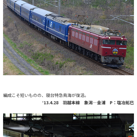
編成こそ短いものの、寝台特急鳥海が復活。
‘13.4.28 羽越本線 象潟―金浦 P：塩冶拓巳