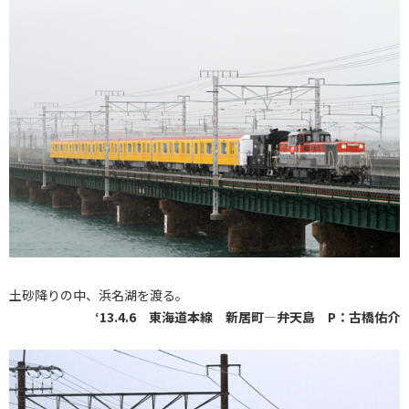
土砂降りの中、浜名湖を渡る。
‘13.4.6 東海道本線 新居町―弁天島 P：古橋佑介