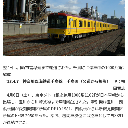
翌7日は川崎市営埠頭まで輸送された。千鳥町に停車中の1000系第2
編成。
‘13.4.7 神奈川臨海鉄道千鳥線 千鳥町（公道から撮影） P：福
田智志
4月6日（土）、東京メトロ銀座線用1000系1102Fが日本車輌から
出場し、豊川から川崎貨物まで甲種輸送された。牽引機は豊川―西
浜松間が愛知機関区所属のDE10 1581、西浜松からは新鶴見機関区
所属のEF65 2050だった。なお、機関車次位には控車としてヨ8891
が連結された。