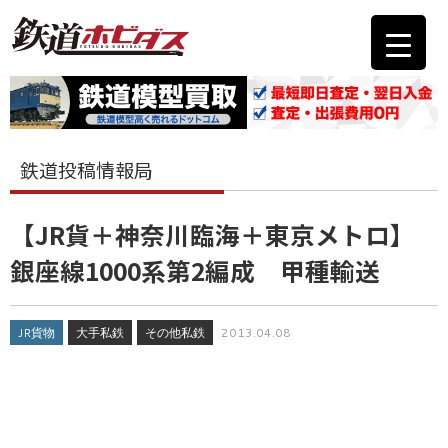
鉄道投稿情報局
【JR貨＋神奈川臨海＋東京メトロ】
銀座線1000系第2編成 甲種輸送
JR貨物
大手私鉄
その他私鉄
2013.04.08