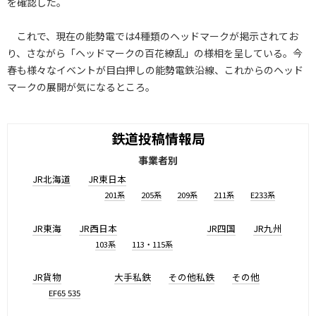
を確認した。
これで、現在の能勢電では4種類のヘッドマークが掲示されてお
り、さながら「ヘッドマークの百花繚乱」の様相を呈している。今
春も様々なイベントが目白押しの能勢電鉄沿線、これからのヘッド
マークの展開が気になるところ。
鉄道投稿情報局
事業者別
JR北海道
JR東日本
201系
205系
209系
211系
E233系
JR東海
JR西日本
JR四国
JR九州
103系
113・115系
JR貨物
大手私鉄
その他私鉄
その他
EF65 535