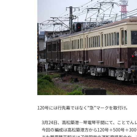
120号には行先幕ではなく”急”マークを取付け。
3月24日、高松築港―琴電琴平間にて、ことでん
今回の編成は高松築港方から120号＋500号＋30