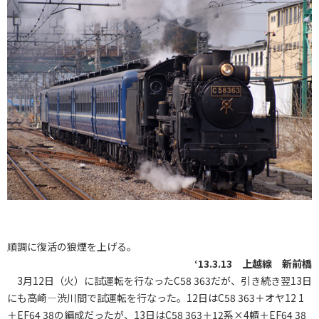
順調に復活の狼煙を上げる。
‘13.3.13 上越線 新前橋
3月12日（火）に試運転を行なったC58 363だが、引き続き翌13日
にも高崎―渋川間で試運転を行なった。12日はC58 363＋オヤ12 1
＋EF64 38の編成だったが、13日はC58 363＋12系×4輌＋EF64 38