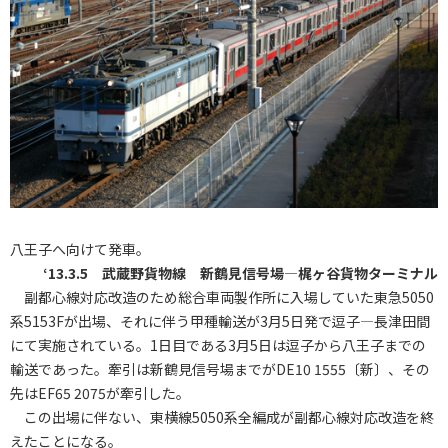
八王子へ向けて発車。
‘13.3.5 武蔵野貨物線 新鶴見信号場―梶ヶ谷貨物ターミナル
副都心線対応改造のため総合車両製作所に入場していた東急5050
系5153Fが出場、それに伴う甲種輸送が3月5日発で逗子―長津田間
にて実施されている。1日目である3月5日は逗子から八王子までの
輸送であった。牽引は新鶴見信号場までがDE10 1555〔新〕、その
先はEF65 2075が牽引した。
この出場に伴ない、東横線5050系全編成が副都心線対応改造を終
えたことになる。