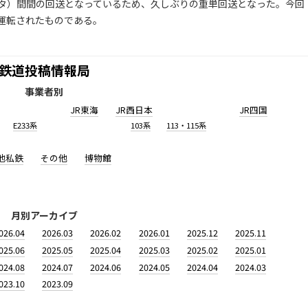
タ）間間の回送となっているため、久しぶりの重単回送となった。今回
運転されたものである。
鉄道投稿情報局
事業者別
JR東海
JR西日本
JR四国
E233系
103系
113・115系
他私鉄
その他
博物館
月別アーカイブ
026.04
2026.03
2026.02
2026.01
2025.12
2025.11
025.06
2025.05
2025.04
2025.03
2025.02
2025.01
024.08
2024.07
2024.06
2024.05
2024.04
2024.03
023.10
2023.09