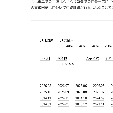
今は重単での回送はなくなり単機での西条―広島（
の重単回送は西条駅で連結訓練が行なわれたことで
JR北海道
JR東日本
201系
205系
209系
211系
JR九州
JR貨物
大手私鉄
その
EF65 535
2026.08
2026.07
2026.06
2026.05
2
2025.10
2025.09
2025.08
2025.07
2
2024.12
2024.11
2024.10
2024.09
2
2024.02
2024.01
2023.12
2023.11
2