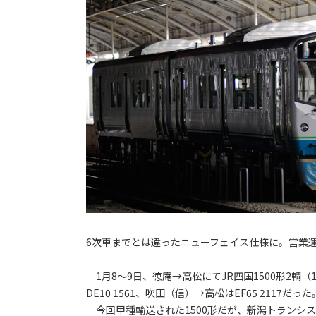
6次車までとは違ったニューフェイス仕様に。営業
1月8～9日、徳庵→高松にてJR四国1500形2輌（
DE10 1561、吹田（信）→高松はEF65 2117だった
今回甲種輸送された1500形だが、新潟トランシ