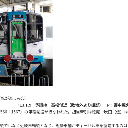
運転が楽しみだ。
‘13.1.9 予讃線 高松付近（敷地外より撮影） P：野中麗
1566＋1567）の甲種輸送が行なわれた。担当牽引は徳庵→吹田（信）は
。
ス製ではなく近畿車輛製となり、近畿車輛がディーゼル車を製造するのは