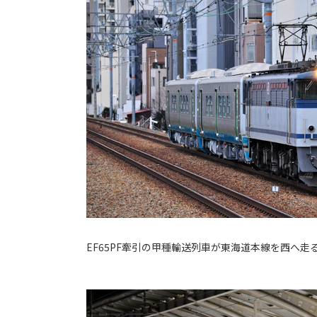
EF65PF牽引の甲種輸送列車が東海道本線を西へ走