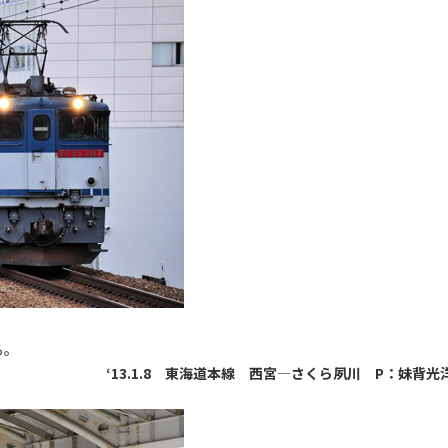
る。
‘13.1.8 東海道本線 西宮―さくら夙川 P：妹背光