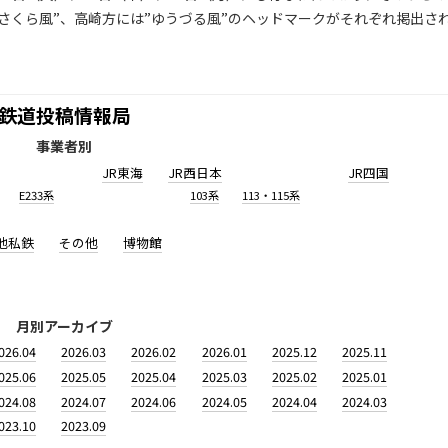
方に”さくら風”、高崎方には”ゆうづる風”のヘッドマークがそれぞれ掲出さ
鉄道投稿情報局
事業者別
JR東海
JR西日本
JR四国
E233系
103系
113・115系
他私鉄
その他
博物館
月別アーカイブ
026.04
2026.03
2026.02
2026.01
2025.12
2025.11
025.06
2025.05
2025.04
2025.03
2025.02
2025.01
024.08
2024.07
2024.06
2024.05
2024.04
2024.03
023.10
2023.09