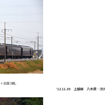
1＋旧客3輌。
‘12.11.30 上越線 八木原―渋