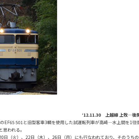
‘12.11.30 上越線 上牧―後
EF65 501と旧型客車3輌を使用した試運転列車が高崎―水上間を1往
と思われる。
0日（火）、22日（木）、26日（月）にも行なわれており、そのうちの