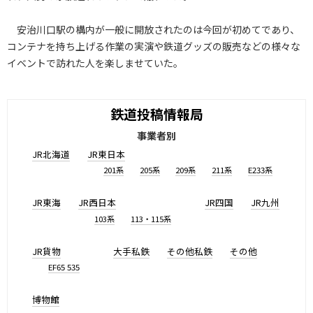
安治川口駅の構内が一般に開放されたのは今回が初めてであり、
コンテナを持ち上げる作業の実演や鉄道グッズの販売などの様々な
イベントで訪れた人を楽しませていた。
鉄道投稿情報局
事業者別
JR北海道
JR東日本
201系
205系
209系
211系
E233系
JR東海
JR西日本
JR四国
JR九州
103系
113・115系
JR貨物
大手私鉄
その他私鉄
その他
EF65 535
博物館