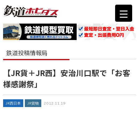
鉄道投稿情報局
【JR貨＋JR西】安治川口駅で「お客
様感謝祭」
JR西日本
JR貨物
2012.11.19