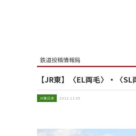
鉄道投稿情報局
【JR東】〈EL両毛〉・〈SL
JR東日本
2012.11.05