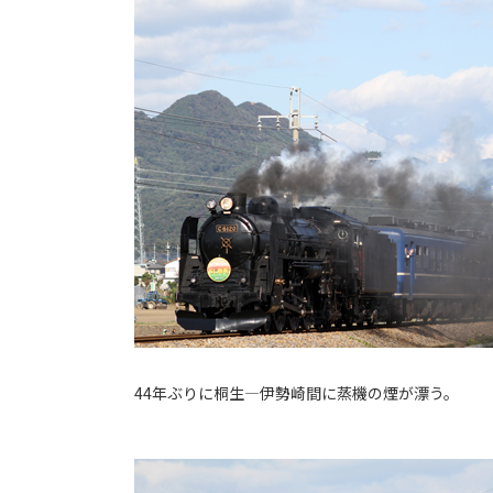
44年ぶりに桐生―伊勢崎間に蒸機の煙が漂う。