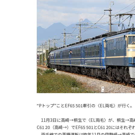
“Pトップ”ことEF65 501牽引の〈EL両毛〉が行く。
11月3日に高崎→桐生で〈EL両毛〉が、桐生→高崎で
C61 20（高崎→）でEF65 501とC61 20に
両毛線での蒸機運転は昨年11月の伊勢崎→高崎で