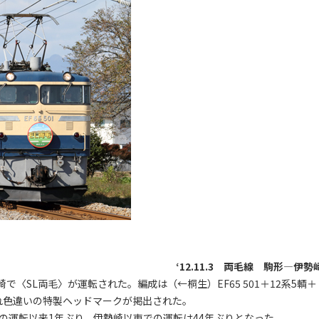
‘12.11.3 両毛線 駒形―伊勢
〈SL両毛〉が運転された。編成は（←桐生）EF65 501＋12系5輌＋
はそれぞれ色違いの特製ヘッドマークが掲出された。
の運転以来1年ぶり、伊勢崎以東での運転は44年ぶりとなった。