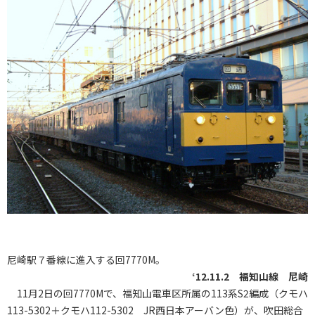
尼崎駅７番線に進入する回7770M。
‘12.11.2 福知山線 尼崎
11月2日の回7770Mで、福知山電車区所属の113系S2編成（クモハ
113-5302＋クモハ112-5302 JR西日本アーバン色）が、吹田総合