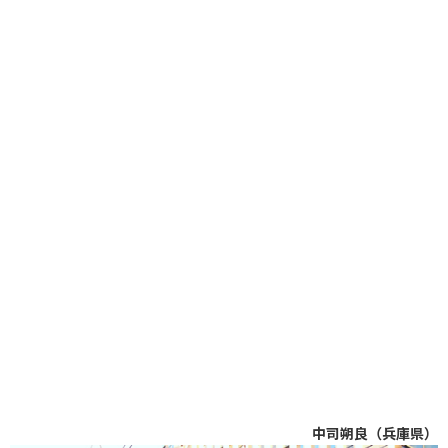
中司朔良（兵庫県）