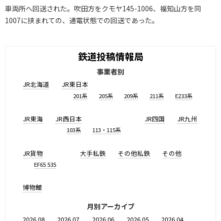
車両所へ回送された。吹田方をクモヤ145-1006、福知山方を同
1007に挟まれての、通電状態での回送であった。
鉄道投稿情報局
事業者別
JR北海道
JR東日本
201系
205系
209系
211系
E233系
JR東海
JR西日本
JR四国
JR九州
103系
113・115系
JR貨物
大手私鉄
その他私鉄
その他
EF65 535
博物館
月別アーカイブ
2026.08
2026.07
2026.06
2026.05
2026.04