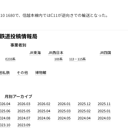
10 1680で、信越本線内ではC11が逆向きでの輸送となった。
鉄道投稿情報局
事業者別
JR東海
JR西日本
JR四国
E233系
103系
113・115系
他私鉄
その他
博物館
月別アーカイブ
026.04
2026.03
2026.02
2026.01
2025.12
2025.11
025.06
2025.05
2025.04
2025.03
2025.02
2025.01
024.08
2024.07
2024.06
2024.05
2024.04
2024.03
023.10
2023.09