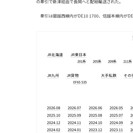
の牽引で新津経由で長岡へと配給輸送された。
牽引は磐越西線内がDE10 1700、信越本線内がDE
JR北海道
JR東日本
201系
205系
209系
211系
JR九州
JR貨物
大手私鉄
その
EF65 535
2026.08
2026.07
2026.06
2026.05
2
2025.10
2025.09
2025.08
2025.07
2
2024.12
2024.11
2024.10
2024.09
2
2024.02
2024.01
2023.12
2023.11
2