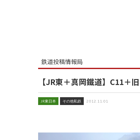
鉄道投稿情報局
【JR東＋真岡鐵道】C11＋
JR東日本
その他私鉄
2012.11.01