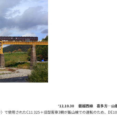
‘12.10.30 磐越西線 喜多方―山
〉で使用されたC11 325＋旧型客車3輌が飯山線での運転のため、DE10