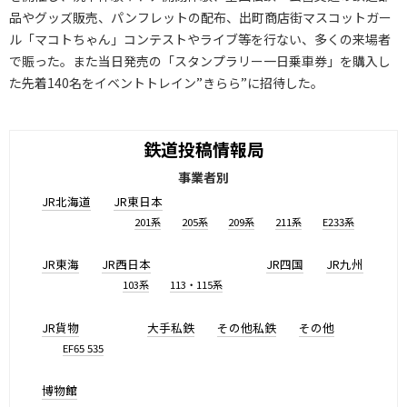
品やグッズ販売、パンフレットの配布、出町商店街マスコットガー
ル「マコトちゃん」コンテストやライブ等を行ない、多くの来場者
で賑った。また当日発売の「スタンプラリー一日乗車券」を購入し
た先着140名をイベントトレイン”きらら”に招待した。
鉄道投稿情報局
事業者別
JR北海道
JR東日本
201系
205系
209系
211系
E233系
JR東海
JR西日本
JR四国
JR九州
103系
113・115系
JR貨物
大手私鉄
その他私鉄
その他
EF65 535
博物館