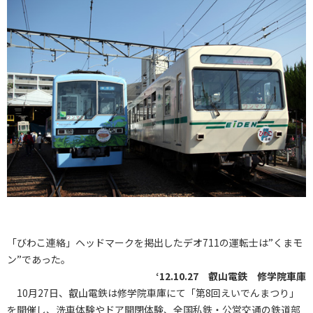
「びわこ連絡」ヘッドマークを掲出したデオ711の運転士は”くまモ
ン”であった。
‘12.10.27 叡山電鉄 修学院車庫
10月27日、叡山電鉄は修学院車庫にて「第8回えいでんまつり」
を開催し、洗車体験やドア開閉体験、全国私鉄・公営交通の鉄道部