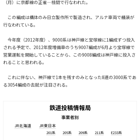
（月）に京都線の正雀―桂間で行なわれた。
この編成は構体のみ日立製作所で製造され、アルナ車両で艤装が
行なわれている。
今年度（2012年度）、9000系は神戸線と宝塚線に1編成ずつ投入
される予定で、2012年度増備車のうち9007編成が6月より宝塚線で
営業運転を開始していることから、この9008編成は神戸線に投入さ
れることと思われる。
これに伴ない、神戸線で1本を残すのみとなった8連の3000系であ
る3054編成の去就が注目される。
鉄道投稿情報局
事業者別
JR北海道
JR東日本
201系
205系
209系
211系
E233系