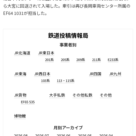
ら大宮に回送されて入場した。牽引は再び長岡車両センター所属の
EF64 1031が担当した。
鉄道投稿情報局
事業者別
JR北海道
JR東日本
201系
205系
209系
211系
E233系
JR東海
JR西日本
JR四国
JR九州
103系
113・115系
JR貨物
大手私鉄
その他私鉄
その他
EF65 535
博物館
月別アーカイブ
2026.08
2026.07
2026.06
2026.05
2026.04