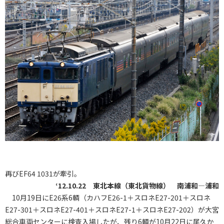
再びEF64 1031が牽引。
‘12.10.22 東北本線（東北貨物線） 南浦和―浦和
10月19日にE26系6輌（カハフE26-1＋スロネE27-201＋スロネ
E27-301＋スロネE27-401＋スロネE27-1＋スロネE27-202）が大宮
総合車両センターに検査入場したが、残り6輌が10月22日に尾久か