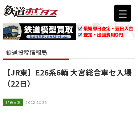
鉄道投稿情報局
【JR東】E26系6輌 大宮総合車セ入場
（22日）
JR東日本
2012.10.23