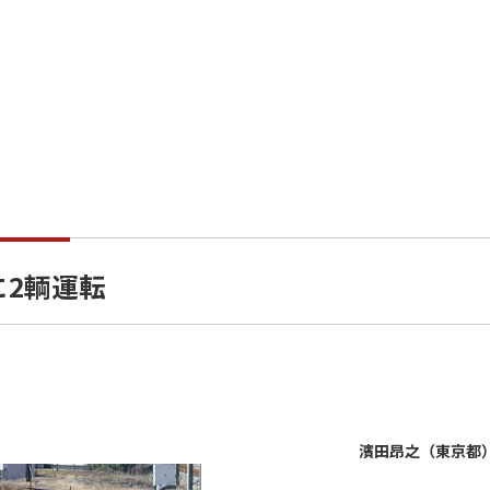
に2輌運転
濱田昂之（東京都