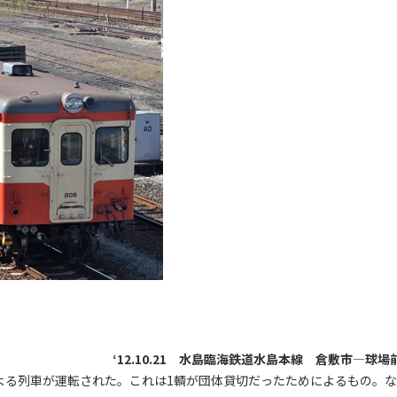
‘12.10.21 水島臨海鉄道水島本線 倉敷市―球場
5による列車が運転された。これは1輌が団体貸切だったためによるもの。な