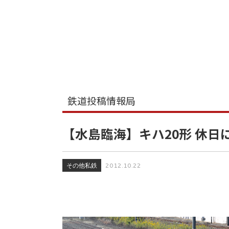
鉄道投稿情報局
【水島臨海】キハ20形 休日
その他私鉄
2012.10.22