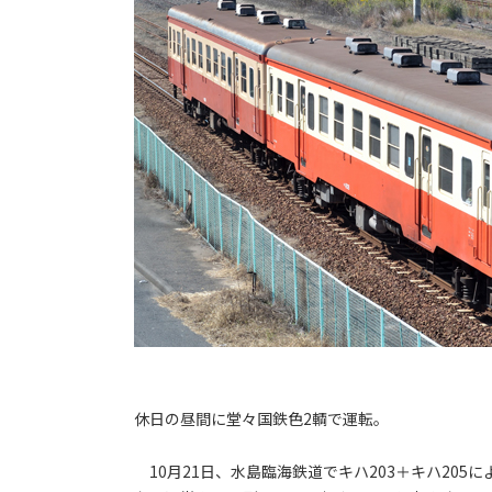
休日の昼間に堂々国鉄色2輌で運転。
10月21日、水島臨海鉄道でキハ203＋キハ20