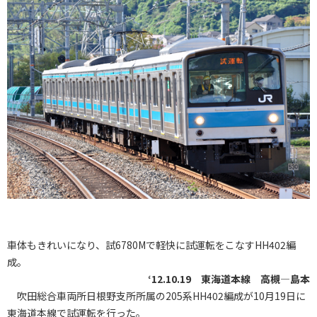
車体もきれいになり、試6780Mで軽快に試運転をこなすHH402編
成。
‘12.10.19 東海道本線 高槻―島本
吹田総合車両所日根野支所所属の205系HH402編成が10月19日に
東海道本線で試運転を行った。