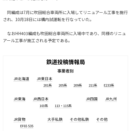
同編成は7月に吹田総合車両所に入場してリニュアール工事を施行
され、10月18日には構内試運転を行なっていた。
なおHH403編成も吹田総合車両所に入場中であり、同様のリニュ
アール工事が施工される予定である。
鉄道投稿情報局
事業者別
JR北海道
JR東日本
201系
205系
209系
211系
E233系
JR東海
JR西日本
JR四国
JR九州
103系
113・115系
JR貨物
大手私鉄
その他私鉄
その他
EF65 535