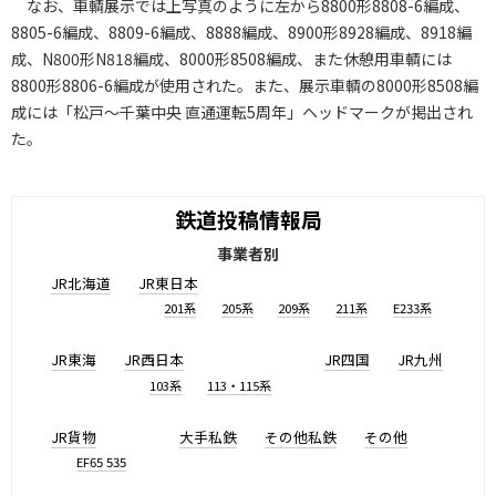
なお、車輌展示では上写真のように左から8800形8808-6編成、
8805-6編成、8809-6編成、8888編成、8900形8928編成、8918編
成、N800形N818編成、8000形8508編成、また休憩用車輌には
8800形8806-6編成が使用された。また、展示車輌の8000形8508編
成には「松戸～千葉中央 直通運転5周年」ヘッドマークが掲出され
た。
鉄道投稿情報局
事業者別
JR北海道
JR東日本
201系
205系
209系
211系
E233系
JR東海
JR西日本
JR四国
JR九州
103系
113・115系
JR貨物
大手私鉄
その他私鉄
その他
EF65 535