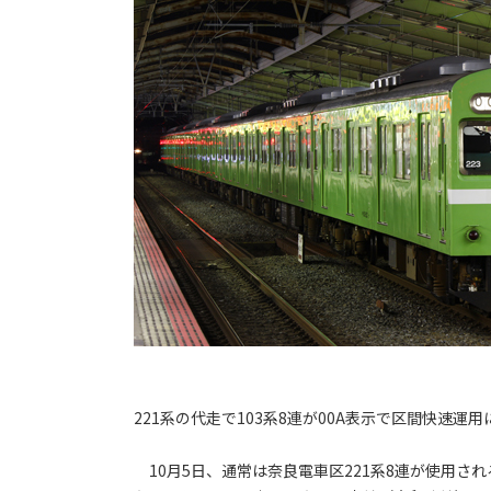
221系の代走で103系8連が00A表示で区間快速運
10月5日、通常は奈良電車区221系8連が使用される