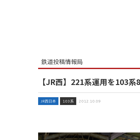
鉄道投稿情報局
【JR西】221系運用を103
JR西日本
103系
2012.10.09