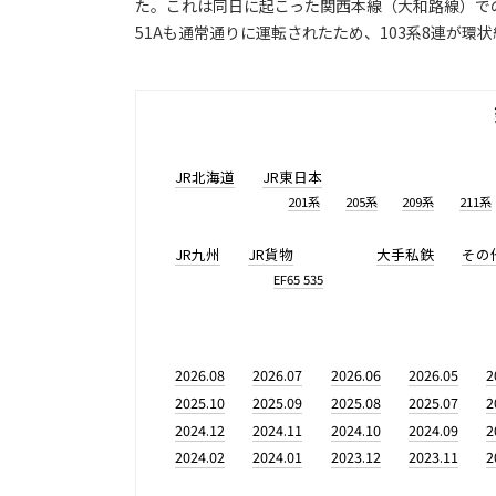
た。これは同日に起こった関西本線（大和路線）での
51Aも通常通りに運転されたため、103系8連が環
JR北海道
JR東日本
201系
205系
209系
211系
JR九州
JR貨物
大手私鉄
その
EF65 535
2026.08
2026.07
2026.06
2026.05
2
2025.10
2025.09
2025.08
2025.07
2
2024.12
2024.11
2024.10
2024.09
2
2024.02
2024.01
2023.12
2023.11
2