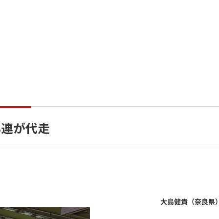
系8連が代走
大島健貴（奈良県