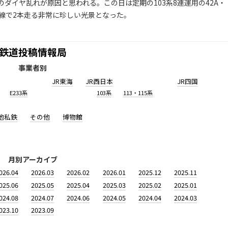
ダイヤ乱れが原因と思われる。この日は定期の103系8連運用の42A・
状線で2本走る非常に珍しい光景となった。
鉄道投稿情報局
事業者別
JR東海
JR西日本
JR四国
E233系
103系
113・115系
他私鉄
その他
博物館
月別アーカイブ
026.04
2026.03
2026.02
2026.01
2025.12
2025.11
025.06
2025.05
2025.04
2025.03
2025.02
2025.01
024.08
2024.07
2024.06
2024.05
2024.04
2024.03
023.10
2023.09