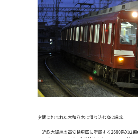
夕闇に包まれた大和八木に滑り込むX82編成。
近鉄大阪線の高安検車区に所属する2680系X82