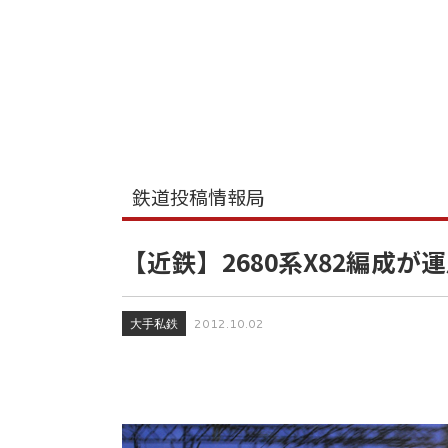
鉄道投稿情報局
【近鉄】2680系X82編成が
大手私鉄
2012.10.02