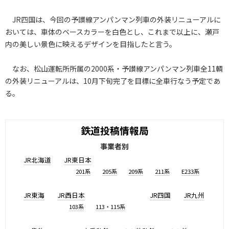
JR四国は、今回の予讃線アンパンマン列車の外装リニューアルに
おいては、車体のベースカラーを白色とし、これまで以上に、瀬戸
内の美しい景色に映えるデザインを目指したと言う。
なお、松山運転所所属の2000系・予讃線アンパンマン列車全11輌
の外装リニューアルは、10月下旬完了を目標に全車行なう予定であ
る。
鉄道投稿情報局
事業者別
JR北海道
JR東日本
201系
205系
209系
211系
E233系
JR東海
JR西日本
JR四国
JR九州
103系
113・115系