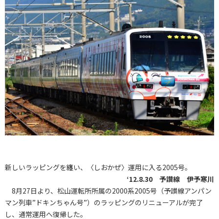
新しいラッピングを纏い、〈しおかぜ〉運用に入る2005号。
‘12.8.30 予讃線 伊予寒川
8月27日より、松山運転所所属の2000系2005号（予讃線アンパン
マン列車”ドキンちゃん号”）のラッピングのリニューアルが完了
し、通常運用へ復帰した。