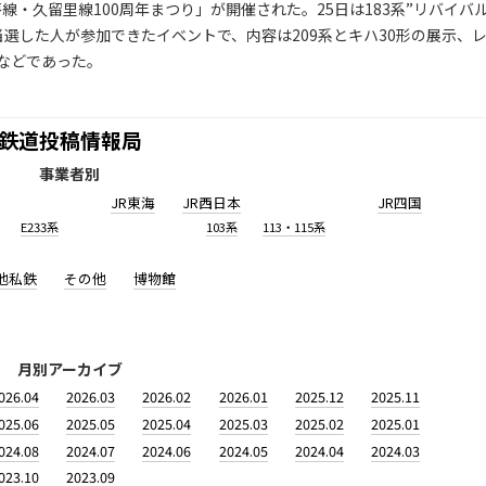
線・久留里線100周年まつり」が開催された。25日は183系”リバイバ
当選した人が参加できたイベントで、内容は209系とキハ30形の展示、
などであった。
鉄道投稿情報局
事業者別
JR東海
JR西日本
JR四国
E233系
103系
113・115系
他私鉄
その他
博物館
月別アーカイブ
026.04
2026.03
2026.02
2026.01
2025.12
2025.11
025.06
2025.05
2025.04
2025.03
2025.02
2025.01
024.08
2024.07
2024.06
2024.05
2024.04
2024.03
023.10
2023.09