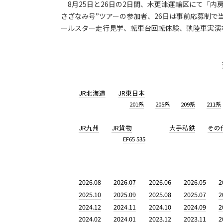
8月25日と26日の2日間、木更津運輸区にて「内房
さざなみ号”ツアーの参加者、26日は事前応募制で
ールスター走行見学、転車台回転体験、軌陸車実演
JR北海道
JR東日本
201系
205系
209系
211系
JR九州
JR貨物
大手私鉄
その
EF65 535
2026.08
2026.07
2026.06
2026.05
2
2025.10
2025.09
2025.08
2025.07
2
2024.12
2024.11
2024.10
2024.09
2
2024.02
2024.01
2023.12
2023.11
2