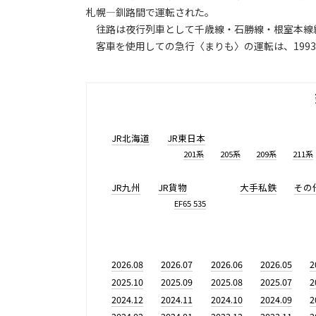
札幌―釧路間で運転された。
往路は夜行列車として千歳線・石勝線・根室本線
客車を使用しての急行〈まりも〉の運転は、199
JR北海道
JR東日本
201系
205系
209系
211系
JR九州
JR貨物
大手私鉄
その
EF65 535
2026.08
2026.07
2026.06
2026.05
2
2025.10
2025.09
2025.08
2025.07
2
2024.12
2024.11
2024.10
2024.09
2