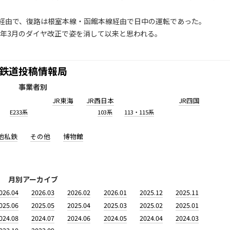
経由で、復路は根室本線・函館本線経由で日中の運転であった。
3年3月のダイヤ改正で姿を消して以来と思われる。
鉄道投稿情報局
事業者別
JR東海
JR西日本
JR四国
E233系
103系
113・115系
他私鉄
その他
博物館
月別アーカイブ
026.04
2026.03
2026.02
2026.01
2025.12
2025.11
025.06
2025.05
2025.04
2025.03
2025.02
2025.01
024.08
2024.07
2024.06
2024.05
2024.04
2024.03