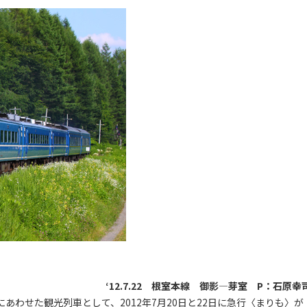
‘12.7.22 根室本線 御影―芽室 P：石原幸
わせた観光列車として、2012年7月20日と22日に急行〈まりも〉が