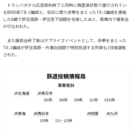
トランバガテル広告契約終了と同時に無塗装状態で運行されてい
る8000系TB-2編成と、当日に限り赤帯をまとったTA-2編成を連結
した6輌で伊豆高原―伊豆急下田間を往復したあと、車庫内で撮影会
が行なわれた。
また撮影会終了後はサプライズイベントとして、赤帯をまとった
TA-2編成が伊豆高原―片瀬白田間で特別回送する列車も1往復運転
された。
鉄道投稿情報局
事業者別
JR北海道
JR東日本
201系
205系
209系
211系
E233系
JR東海
JR西日本
JR四国
JR九州
103系
113・115系