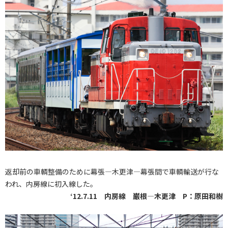
返却前の車輌整備のために幕張―木更津―幕張間で車輌輸送が行な
われ、内房線に初入線した。
‘12.7.11 内房線 巌根―木更津 P：原田和樹