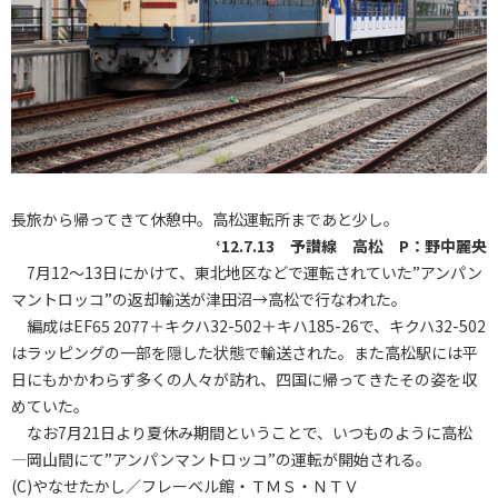
長旅から帰ってきて休憩中。高松運転所まであと少し。
‘12.7.13 予讃線 高松 P：野中麗央
7月12～13日にかけて、東北地区などで運転されていた”アンパン
マントロッコ”の返却輸送が津田沼→高松で行なわれた。
編成はEF65 2077＋キクハ32-502＋キハ185-26で、キクハ32-502
はラッピングの一部を隠した状態で輸送された。また高松駅には平
日にもかかわらず多くの人々が訪れ、四国に帰ってきたその姿を収
めていた。
なお7月21日より夏休み期間ということで、いつものように高松
―岡山間にて”アンパンマントロッコ”の運転が開始される。
(C)やなせたかし／フレーベル館・ＴＭＳ・ＮＴＶ