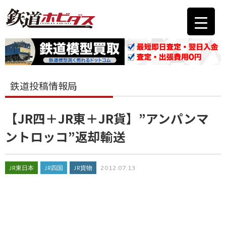
鉄道投稿情報局
【JR四＋JR東＋JR貨】”アンパンマ
ントロッコ”返却輸送
JR東日本
JR四国
JR貨物
2012.07.13