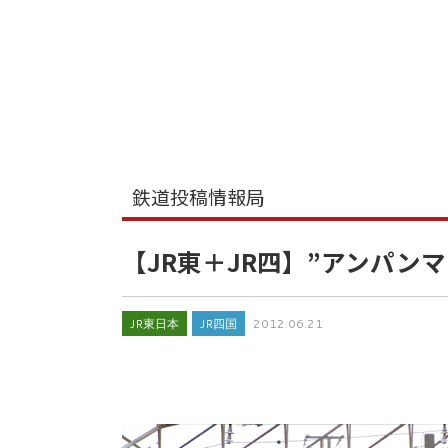
鉄道投稿情報局
【JR東＋JR四】”アンパン
JR東日本
JR四国
2012.06.21