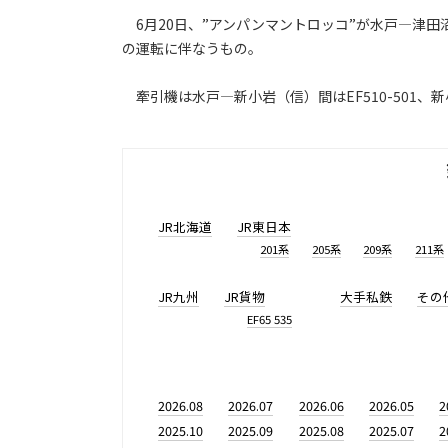
6月20日、”アンパンマントロッコ”が水戸―津田
の運転に伴なうもの。
牽引機は水戸―新小岩（信）間はEF510-501、新
JR北海道
JR東日本
201系
205系
209系
211系
JR九州
JR貨物
大手私鉄
その
EF65 535
2026.08
2026.07
2026.06
2026.05
2
2025.10
2025.09
2025.08
2025.07
2