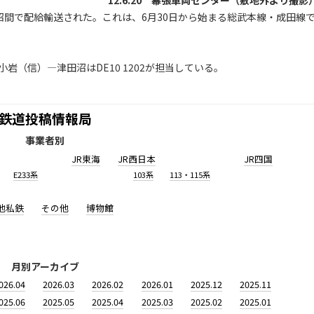
‘12.6.20 幕張車両センター（敷地外より撮影
沼間で配給輸送された。これは、6月30日から始まる総武本線・成田線
小岩（信）―津田沼はDE10 1202が担当している。
鉄道投稿情報局
事業者別
JR東海
JR西日本
JR四国
E233系
103系
113・115系
他私鉄
その他
博物館
月別アーカイブ
026.04
2026.03
2026.02
2026.01
2025.12
2025.11
025.06
2025.05
2025.04
2025.03
2025.02
2025.01