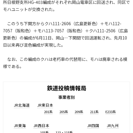
所日根野支所HG-403編成がそれぞれ岡山電車区に回送され、同区で
モハユニットが交換された。
このうち下関方からクハ111-2606（広島更新色）＋モハ112-
7057（阪和色）＋モハ113-7057（阪和色）＋クハ111-2506（広島
更新色）の編成が6月11日、岡山―下関間で回送運転され、先月10
日以来再び混色編成が実現した。
なお、この編成のクハは老朽車の代替用に、モハは廃車される模
様である。
鉄道投稿情報局
事業者別
JR北海道
JR東日本
201系
205系
209系
211系
E233系
JR東海
JR西日本
JR四国
JR九州
103系
113・115系