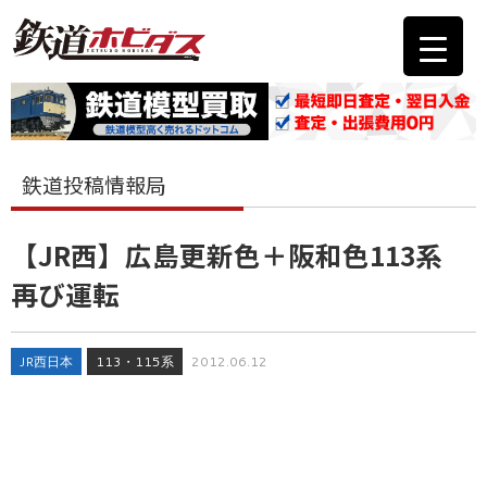
鉄道投稿情報局
【JR西】広島更新色＋阪和色113系
再び運転
JR西日本
113・115系
2012.06.12