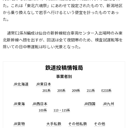
た。これは「東北六魂祭」にあわせて設定されたもので、新潟地区
から乗り換えなしで岩手へ行けるという便宜を計ったものであっ
た。
通常E2系N編成は仙台の新幹線総合車両センター入出場時のみ東
北新幹線へ顔を出すが、回送は全て夜間帯のため、検査試運転等を
除いての日中帯運転は珍しい光景となった。
鉄道投稿情報局
事業者別
JR北海道
JR東日本
201系
205系
209系
211系
E233系
JR東海
JR西日本
JR四国
JR九州
103系
113・115系
JR貨物
大手私鉄
その他私鉄
その他