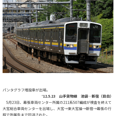
パンタグラフ増設車が出場。
‘12.5.23 山手貨物線 池袋―新宿（目白）
5月23日、幕張車両センター所属の211系507編成が検査を終えて
大宮総合車両センターを出場し、大宮→東大宮操→新宿→幕張の行
程で所属先まで回送された。