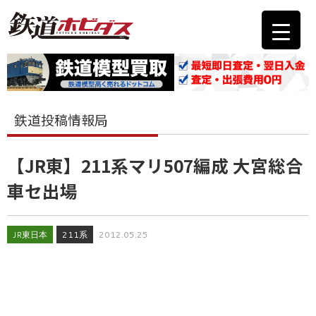
鉄道投稿情報局
【JR東】211系マリ507編成 大宮総合
車セ出場
JR東日本
211系
2012.05.25