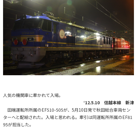
人気の機関車に牽かれて入場。
‘12.5.10 信越本線 新津
田端運転所所属のEF510-505が、5月10日発で秋田総合車両セン
ターへと配給された。入場と思われる。牽引は同運転所所属のEF81
95が担当した。