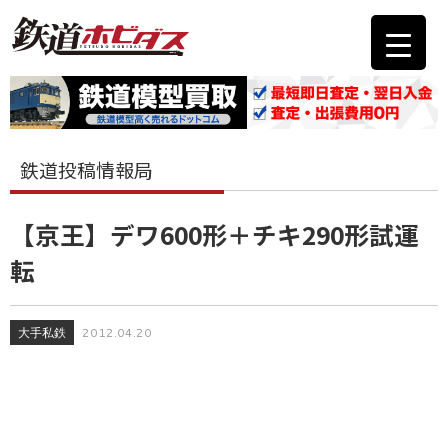
鉄道投稿情報局
【京王】デワ600形＋チキ290形試運
転
大手私鉄
2012.04.20