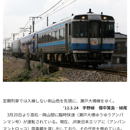
定期列車では入線しない剣山色を先頭に、瀬戸大橋線をゆく。
‘12.3.24 宇野線 備中箕島―妹尾
3月20日より高松―岡山間に臨時快速〈瀬戸大橋ゆうゆうアンパ
ンマン号〉が運転されている。現在、JR東日本エリアに〈アンパン
マントロッコ〉用車輌を貸し出しており、その代走を務めている。