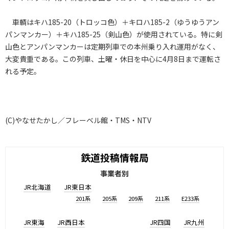
車輌はキハ185-20（トロッコ色）＋キロハ185-2（ゆうゆうアン
パンマンカー）＋キハ185-25（剣山色）が使用されている。特に剣
山色とアンパンマンカーは定期列車での本州乗り入れ運用がなく、
大変貴重である。この列車、土曜・休日を中心に4月8日まで運転さ
れる予定。
(C)やなせたかし／フレーベル館・TMS・NTV
鉄道投稿情報局
事業者別
JR北海道
JR東日本
201系
205系
209系
211系
E233系
JR東海
JR西日本
JR四国
JR九州