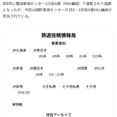
年8月に豊田車両センター115系6連（M40編成）で運転されて話題
となったが、今回は田町車両センターの183・189系6連H61編成が
充当されている。
鉄道投稿情報局
事業者別
JR北海道
JR東日本
201系
205系
209系
211系
E233系
JR東海
JR西日本
JR四国
JR九州
103系
113・115系
JR貨物
大手私鉄
その他私鉄
その他
EF65 535
博物館
月別アーカイブ