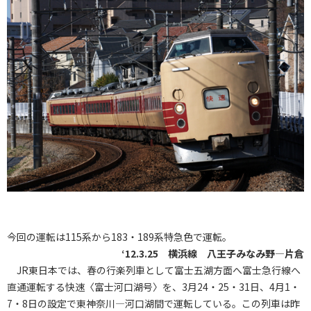
今回の運転は115系から183・189系特急色で運転。
‘12.3.25 横浜線 八王子みなみ野―片倉
JR東日本では、春の行楽列車として富士五湖方面へ富士急行線へ
直通運転する快速〈富士河口湖号〉を、3月24・25・31日、4月1・
7・8日の設定で東神奈川―河口湖間で運転している。この列車は昨