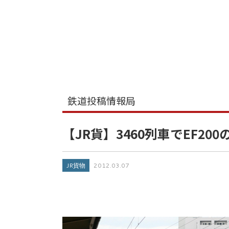
鉄道投稿情報局
【JR貨】3460列車でEF200の
JR貨物
2012.03.07