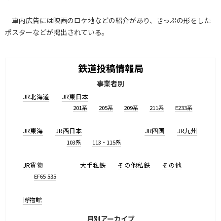
車内広告には映画のロケ地などの紹介があり、きっぷの形をした
ポスターなどが掲出されている。
鉄道投稿情報局
事業者別
JR北海道
JR東日本
201系
205系
209系
211系
E233系
JR東海
JR西日本
JR四国
JR九州
103系
113・115系
JR貨物
大手私鉄
その他私鉄
その他
EF65 535
博物館
月別アーカイブ