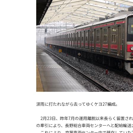
涙雨に打たれながら去ってゆくケヨ27編成。
2月23日、昨年7月の運用離脱以来長らく留置されてい
の牽引により、長野総合車両センターへと配給輸送
これにより、京葉車両センター内で残存していた2