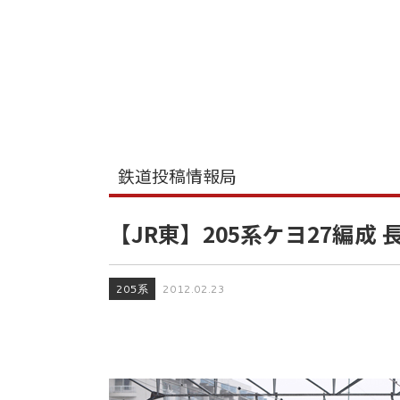
鉄道投稿情報局
【JR東】205系ケヨ27編成
205系
2012.02.23